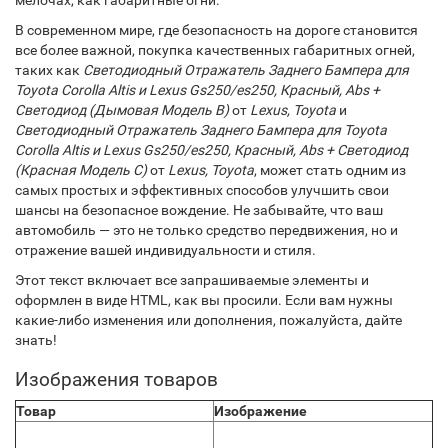
мелочах, как габаритные огни.
В современном мире, где безопасность на дороге становится
все более важной, покупка качественных габаритных огней,
таких как
Светодиодный Отражатель Заднего Бампера для
Toyota Corolla Altis и Lexus Gs250/es250, Красный, Abs +
Светодиод (Дымовая Модель B)
от
Lexus, Toyota
и
Светодиодный Отражатель Заднего Бампера для Toyota
Corolla Altis и Lexus Gs250/es250, Красный, Abs + Светодиод
(Красная Модель C)
от
Lexus, Toyota
, может стать одним из
самых простых и эффективных способов улучшить свои
шансы на безопасное вождение. Не забывайте, что ваш
автомобиль — это не только средство передвижения, но и
отражение вашей индивидуальности и стиля.
Этот текст включает все запрашиваемые элементы и
оформлен в виде HTML, как вы просили. Если вам нужны
какие-либо изменения или дополнения, пожалуйста, дайте
знать!
Изображения товаров
Товар
Изображение