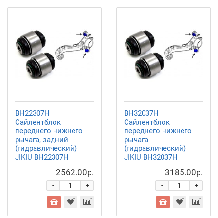
BH22307H
BH32037H
Сайлентблок
Сайлентблок
переднего нижнего
переднего нижнего
рычага, задний
рычага
(гидравлический)
(гидравлический)
JIKIU BH22307H
JIKIU BH32037H
2562.00р.
3185.00р.
-
-
+
+