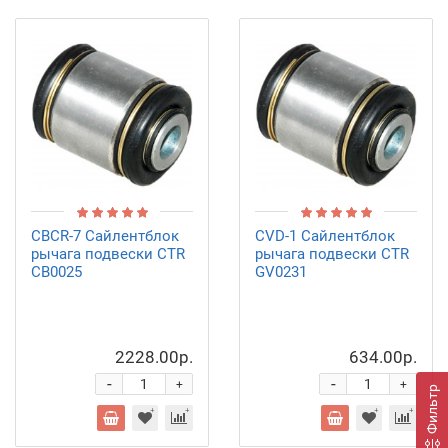
CBCR-7 Сайлентблок
CVD-1 Сайлентблок
рычага подвески CTR
рычага подвески CTR
CB0025
GV0231
2228.00р.
634.00р.
-
-
+
+
Фильтр