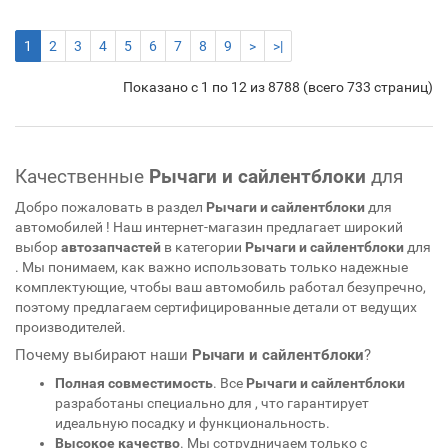
1
2
3
4
5
6
7
8
9
>
>|
Показано с 1 по 12 из 8788 (всего 733 страниц)
Качественные
Рычаги и сайлентблоки
для
Добро пожаловать в раздел
Рычаги и сайлентблоки
для
автомобилей
! Наш интернет-магазин предлагает широкий
выбор
автозапчастей
в категории
Рычаги и сайлентблоки
для
. Мы понимаем, как важно использовать только надежные
комплектующие, чтобы ваш автомобиль работал безупречно,
поэтому предлагаем сертифицированные детали от ведущих
производителей.
Почему выбирают наши
Рычаги и сайлентблоки
?
Полная совместимость
. Все
Рычаги и сайлентблоки
разработаны специально для
, что гарантирует
идеальную посадку и функциональность.
Высокое качество
. Мы сотрудничаем только с