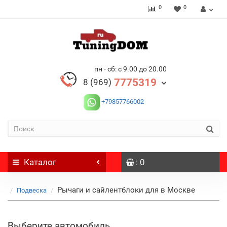
0
0
пн - сб: с 9.00 до 20.00
7775319
8 (969)
+79857766002
Каталог
: 0
Рычаги и сайлентблоки для в Москве
Подвеска
Выберите автомобиль