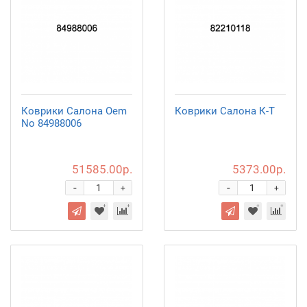
Коврики Салона Oem
Коврики Салона К-Т
No 84988006
51585.00р.
5373.00р.
-
-
+
+