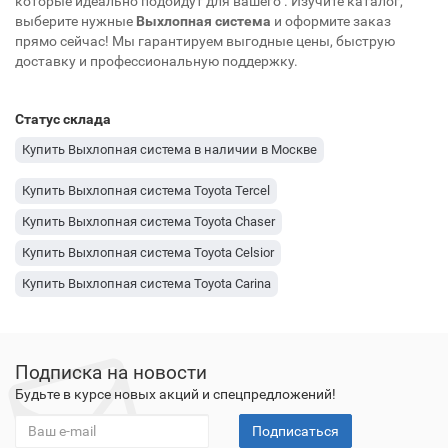
которые идеально подойдут для вашего
. Изучите каталог,
выберите нужные
Выхлопная система
и оформите заказ
прямо сейчас! Мы гарантируем выгодные цены, быструю
доставку и профессиональную поддержку.
Статус склада
Купить Выхлопная система в наличии в Москве
Купить Выхлопная система Toyota Tercel
Купить Выхлопная система Toyota Chaser
Купить Выхлопная система Toyota Celsior
Купить Выхлопная система Toyota Carina
Купить Выхлопная система Toyota Tundra
Купить Выхлопная система Toyota Tacoma
Подписка на новости
Купить Выхлопная система Toyota Supra
Будьте в курсе новых акций и спецпредложений!
Купить Выхлопная система Toyota Land Cruiser
Подписаться
Купить Выхлопная система Toyota Highlander