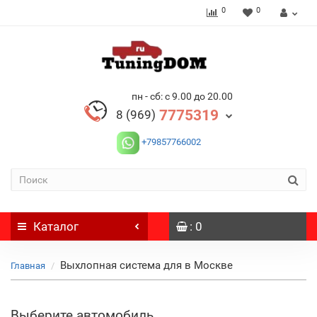
0
0
пн - сб: с 9.00 до 20.00
7775319
8 (969)
+79857766002
Каталог
: 0
Выхлопная система для в Москве
Главная
Выберите автомобиль