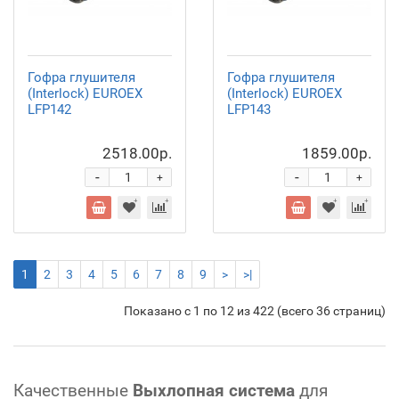
Гофра глушителя
Гофра глушителя
(Interlock) EUROEX
(Interlock) EUROEX
LFP142
LFP143
2518.00р.
1859.00р.
-
-
+
+
1
2
3
4
5
6
7
8
9
>
>|
Показано с 1 по 12 из 422 (всего 36 страниц)
Качественные
Выхлопная система
для