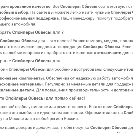
арантированное качество
. Все
Спойлеры Обвесы
соответствуют с
добный выбор
. На сайте вы можете легко найти нужные
Спойлеры 
рофессиональная поддержка
. Наши менеджеры помогут подобрат
ашего автомобиля.
брать
Спойлеры Обвесы
для
?
Спойлеры Обвесы
для
– это просто! Укажите марку, модель, поко
ма автоматически предложит подходящие
Спойлеры Обвесы
. Есл
ь на любые вопросы и подобрать оптимальные
автозапчасти
для 
ярные
Спойлеры Обвесы
для
ории
Спойлеры Обвесы
для
особенно востребованы следующие то
лючевые компоненты
. Обеспечивают надежную работу автомоби
асходные материалы
. Регулярно заменяемые детали для поддер
силенные детали
. Для повышения производительности и долговеч
те
Спойлеры Обвесы
для
прямо сейчас!
адывайте обслуживание или ремонт вашего
. В категории
Спойлер
ания автомобиля в идеальном состоянии. Оформите заказ на
Спо
у по Москве или в любой регион России.
м ваше доверие и делаем все, чтобы покупка
Спойлеры Обвесы
д