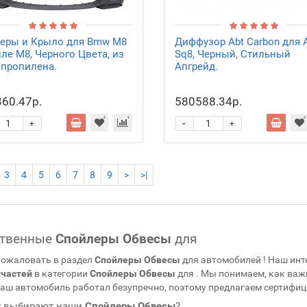
еры и Крыло для Bmw M8
Диффузор Abt Carbon для 
иле M8, Черного Цвета, из
Sq8, Черный, Стильный
пропилена.
Апгрейд.
60.47р.
580588.34р.
-
+
+
3
4
5
6
7
8
9
>
>|
ственные
Спойлеры Обвесы
для
ожаловать в раздел
Спойлеры Обвесы
для автомобилей
! Наш ин
пчастей
в категории
Спойлеры Обвесы
для
. Мы понимаем, как ва
аш автомобиль работал безупречно, поэтому предлагаем сертифиц
 выбирают наши
Спойлеры Обвесы
?