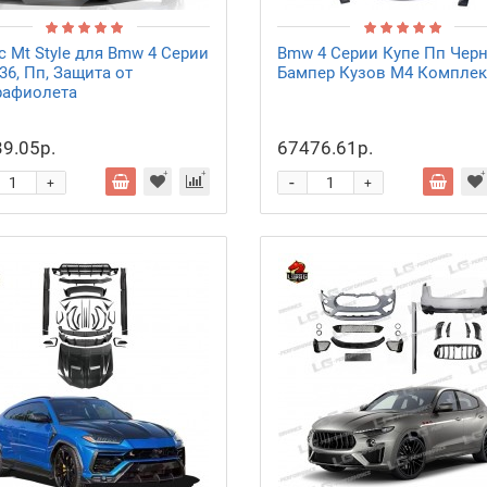
с Mt Style для Bmw 4 Серии
Bmw 4 Серии Купе Пп Чер
36, Пп, Защита от
Бампер Кузов M4 Комплек
рафиолета
9.05р.
67476.61р.
-
+
+