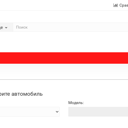
Сра
де
ите автомобиль
Модель: