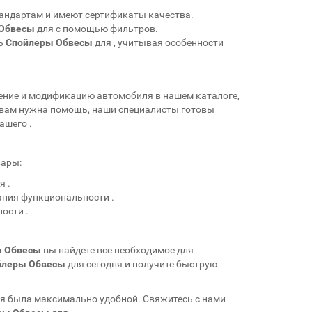
тандартам
и имеют сертификаты качества.
Обвесы
для
с помощью фильтров.
ь
Спойлеры Обвесы
для
, учитывая особенности
ление и модификацию автомобиля в нашем каталоге,
и вам нужна помощь, наши специалисты готовы
вашего
.
вары:
ля
.
жания функциональности
.
ности
.
ы Обвесы
вы найдете все необходимое для
йлеры Обвесы
для
сегодня и получите быструю
ля
была максимально удобной. Свяжитесь с нами