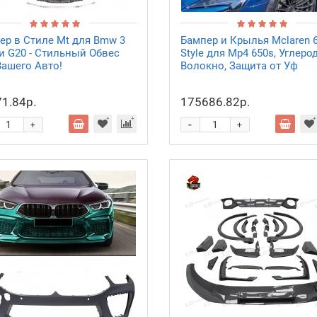
ер в Стиле Mt для Bmw 3
Бампер и Крылья Mclaren 6
и G20 - Стильный Обвес
Style для Mp4 650s, Углеро
Вашего Авто!
Волокно, Защита от Уф
1.84р.
175686.82р.
-
+
+