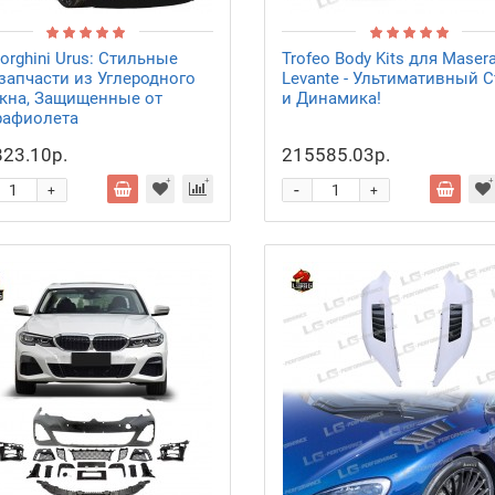
orghini Urus: Стильные
Trofeo Body Kits для Masera
запчасти из Углеродного
Levante - Ультимативный 
кна, Защищенные от
и Динамика!
рафиолета
23.10р.
215585.03р.
-
+
+