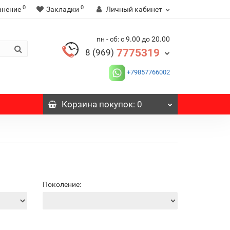
0
0
внение
Закладки
Личный кабинет
пн - сб: с 9.00 до 20.00
7775319
8 (969)
+79857766002
Корзина
покупок
: 0
Поколение: