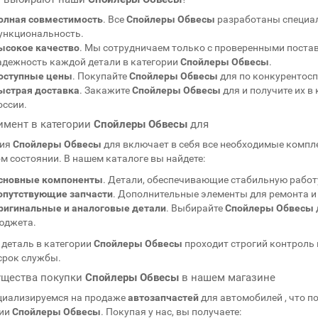
олная совместимость
. Все
Спойлеры Обвесы
разработаны специа
ункциональность.
ысокое качество
. Мы сотрудничаем только с проверенными поста
адежность каждой детали в категории
Спойлеры Обвесы
.
оступные цены
. Покупайте
Спойлеры Обвесы
для
по конкурентосп
ыстрая доставка
. Закажите
Спойлеры Обвесы
для
и получите их в
оссии.
имент в категории
Спойлеры Обвесы
для
рия
Спойлеры Обвесы
для
включает в себя все необходимые комп
м состоянии. В нашем каталоге вы найдете:
сновные компоненты
. Детали, обеспечивающие стабильную работ
опутствующие запчасти
. Дополнительные элементы для ремонта 
ригинальные и аналоговые детали
. Выбирайте
Спойлеры Обвесы
юджета.
деталь в категории
Спойлеры Обвесы
проходит строгий контроль 
срок службы.
щества покупки
Спойлеры Обвесы
в нашем магазине
циализируемся на продаже
автозапчастей
для автомобилей
, что 
рии
Спойлеры Обвесы
. Покупая у нас, вы получаете: