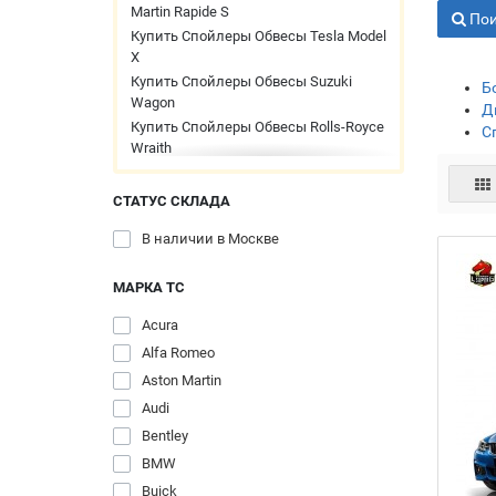
Martin Rapide S
Пои
Купить Спойлеры Обвесы Tesla Model
X
Купить Спойлеры Обвесы Suzuki
Б
Wagon
Д
Купить Спойлеры Обвесы Rolls-Royce
С
Wraith
Купить Спойлеры Обвесы Rolls-Royce
Phantom
СТАТУС СКЛАДА
Купить Спойлеры Обвесы Rolls-Royce
Ghost
В наличии в Москве
Купить Спойлеры Обвесы Rolls-Royce
Cullinan
МАРКА ТС
Купить Спойлеры Обвесы Porsche
Acura
Cayman GT4
Alfa Romeo
Купить Спойлеры Обвесы McLaren P1
Купить Спойлеры Обвесы McLaren
Aston Martin
720S
Audi
Купить Спойлеры Обвесы McLaren
Bentley
675LT
BMW
Купить Спойлеры Обвесы McLaren
650S
Buick