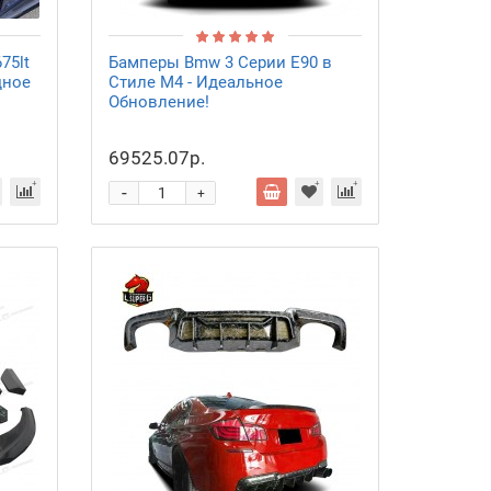
75lt
Бамперы Bmw 3 Серии E90 в
дное
Стиле M4 - Идеальное
Обновление!
69525.07р.
-
+