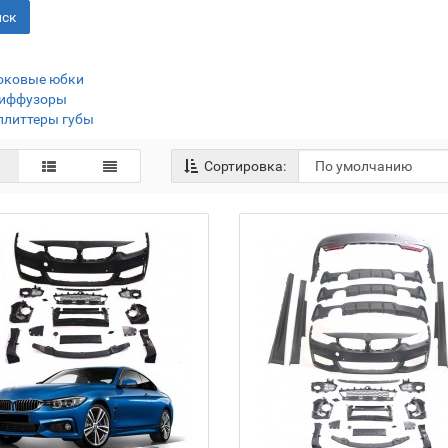
ск
оковые юбки
иффузоры
плиттеры губы
Сортировка: