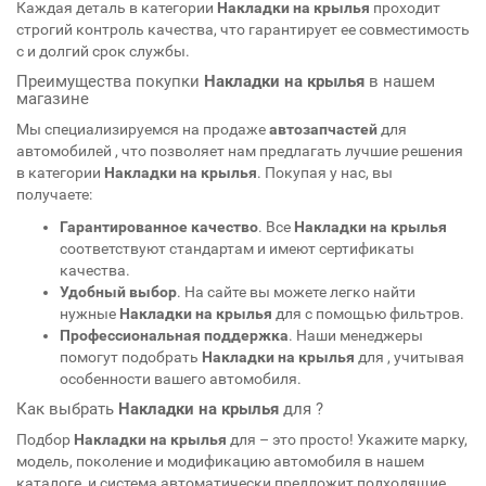
Каждая деталь в категории
Накладки на крылья
проходит
строгий контроль качества, что гарантирует ее совместимость
с
и долгий срок службы.
Преимущества покупки
Накладки на крылья
в нашем
магазине
Мы специализируемся на продаже
автозапчастей
для
автомобилей
, что позволяет нам предлагать лучшие решения
в категории
Накладки на крылья
. Покупая у нас, вы
получаете:
Гарантированное качество
. Все
Накладки на крылья
соответствуют стандартам
и имеют сертификаты
качества.
Удобный выбор
. На сайте вы можете легко найти
нужные
Накладки на крылья
для
с помощью фильтров.
Профессиональная поддержка
. Наши менеджеры
помогут подобрать
Накладки на крылья
для
, учитывая
особенности вашего автомобиля.
Как выбрать
Накладки на крылья
для
?
Подбор
Накладки на крылья
для
– это просто! Укажите марку,
модель, поколение и модификацию автомобиля в нашем
каталоге, и система автоматически предложит подходящие