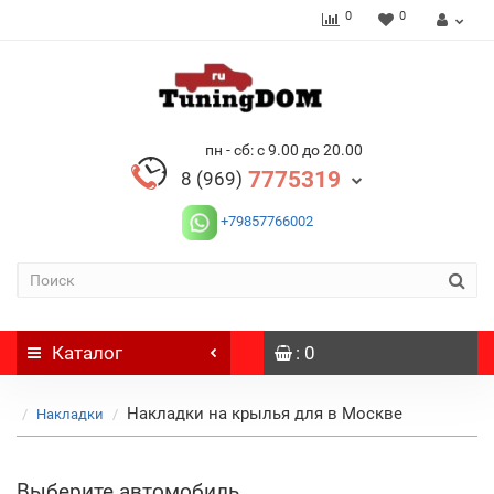
0
0
пн - сб: с 9.00 до 20.00
7775319
8 (969)
+79857766002
Каталог
: 0
Накладки на крылья для в Москве
Накладки
Выберите автомобиль