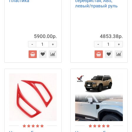
Пластика
серебристая, ABS,
левый/правый руль
5900.00р.
4853.38р.
-
-
+
+