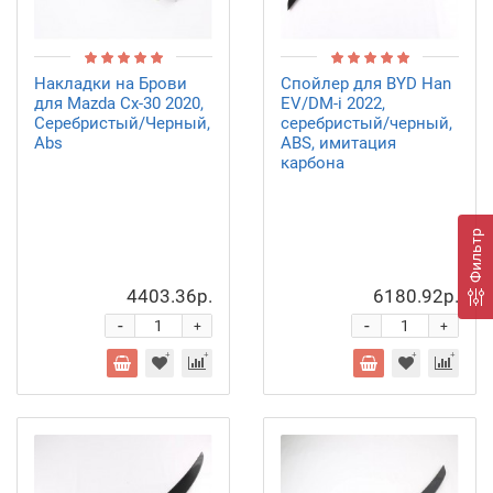
Накладки на Брови
Спойлер для BYD Han
для Mazda Cx-30 2020,
EV/DM-i 2022,
Серебристый/Черный,
серебристый/черный,
Abs
ABS, имитация
карбона
Фильтр
4403.36р.
6180.92р.
-
-
+
+