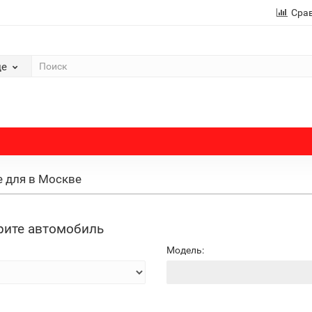
Сра
де
 для в Москве
ите автомобиль
Модель: