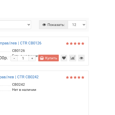
Показать:
ора шаровая | перед прав/лев |
CB0126
Есть в наличии
00р.
-
Купить
+
рав/лев | CTR CB0242
CB0242
Нет в наличии