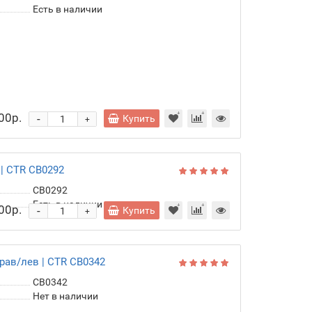
CB0277
Есть в наличии
00р.
-
Купить
+
ая | перед | CTR CB0292
CB0292
Есть в наличии
00р.
-
Купить
+
рав/лев | CTR CB0342
CB0342
Нет в наличии