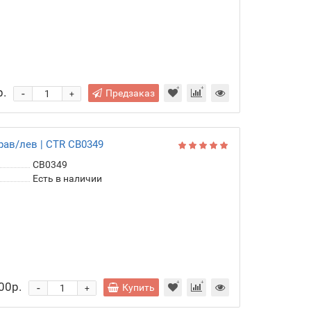
р.
-
Предзаказ
+
рав/лев | CTR CB0349
CB0349
Есть в наличии
00р.
-
Купить
+