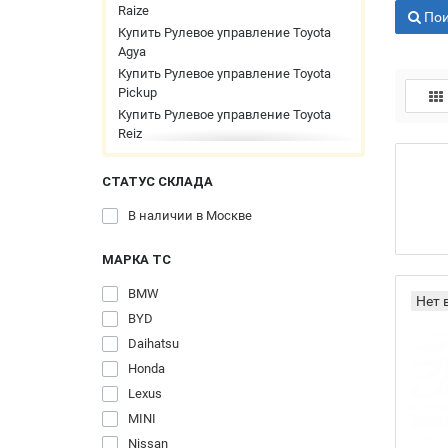
Raize
Пои
Купить Рулевое управление Toyota
Agya
Купить Рулевое управление Toyota
Pickup
Купить Рулевое управление Toyota
Reiz
Купить Рулевое управление Toyota
Coaster
СТАТУС СКЛАДА
Купить Рулевое управление Toyota
Windom
В наличии в Москве
Купить Рулевое управление Toyota
WiLL
МАРКА ТС
Купить Рулевое управление Toyota
BMW
Vitz
BYD
Нет 
Купить Рулевое управление Toyota
Vanguard
Daihatsu
Купить Рулевое управление Toyota
Honda
Soluna
Lexus
Купить Рулевое управление Toyota
MINI
Regius
Купить Рулевое управление Toyota
Nissan