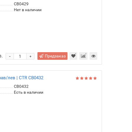
рав | CTR CB0429
CB0429
Нет в наличии
р.
-
Предзаказ
+
рав/лев | CTR CB0432
CB0432
Есть в наличии