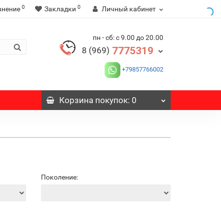
0
0
внение
Закладки
Личный кабинет
пн - сб: с 9.00 до 20.00
7775319
8 (969)
+79857766002
Корзина
покупок
: 0
Поколение: