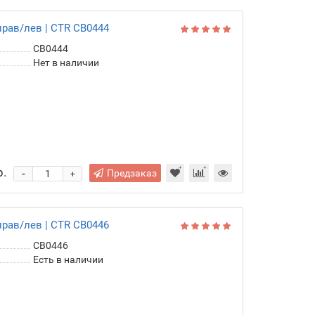
прав/лев | CTR CB0444
CB0444
Нет в наличии
р.
-
Предзаказ
+
прав/лев | CTR CB0446
CB0446
Есть в наличии