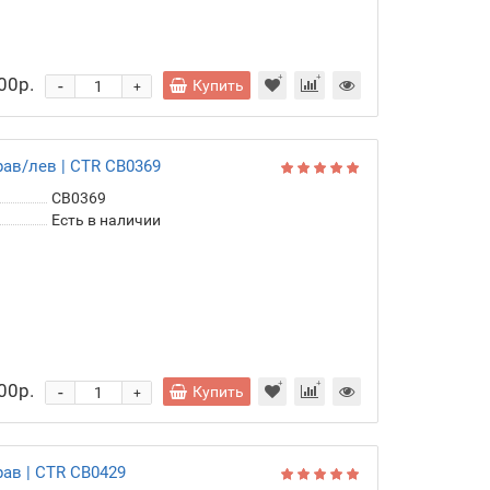
00р.
-
Купить
+
рав/лев | CTR CB0369
CB0369
Есть в наличии
00р.
-
Купить
+