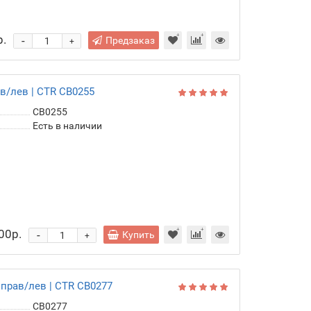
р.
-
Предзаказ
+
в/лев | CTR CB0255
CB0255
Есть в наличии
00р.
-
Купить
+
 прав/лев | CTR CB0277