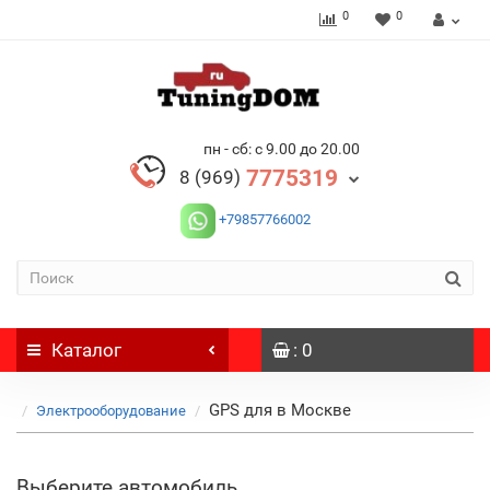
0
0
пн - сб: с 9.00 до 20.00
7775319
8 (969)
+79857766002
Каталог
: 0
GPS для в Москве
Электрооборудование
Выберите автомобиль