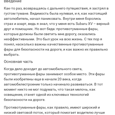
Введение
Как-то раз, возвращаясь с дальнего путешествия, я застрял в
густом тумане. Видимость была нулевая, и я, как настоящий
автолюбитель, начал паниковать. Внутри меня боролись
страх и азарт, ведь я знал, что у меня есть Subaru XV – верный
друг и помощник. Но вот беда: противотуманные фары,
которые должны были светить мне дорогу, оказались
неэффективными. Это был урок на всю жизнь. С тех пор я
понял, насколько важны качественные противотуманные
фары для безопасности на дороге, и как важно их правильно
выбрать.
Основная часть
Когда дело доходит до автомобильного света,
противотуманные фары занимают особое место. Эти фары
были изобретены еще в начале 20 века, когда
автомобилестроение только начинало развиваться. В тот
момент никто не мог подумать, что такая мелочь, как
освещение, станет одной из ключевых технологий
безопасности на дороге.
Противотуманные фары, как правило, имеют широкий и
низкий световой поток, который помогает водителю лучше