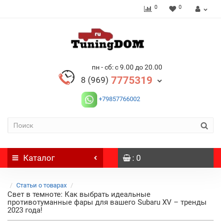
0
0
пн - сб: с 9.00 до 20.00
7775319
8 (969)
+79857766002
Каталог
: 0
Статьи о товарах
Свет в темноте: Как выбрать идеальные
противотуманные фары для вашего Subaru XV – тренды
2023 года!