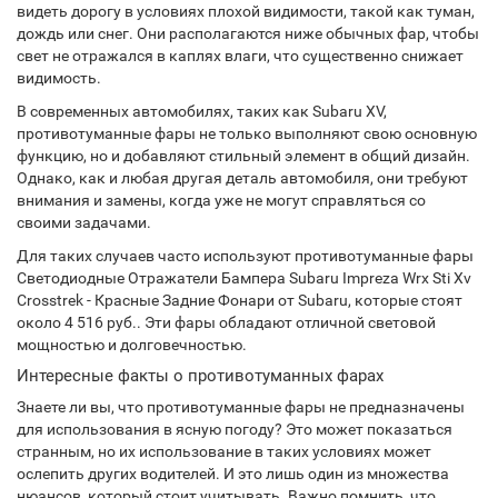
видеть дорогу в условиях плохой видимости, такой как туман,
дождь или снег. Они располагаются ниже обычных фар, чтобы
свет не отражался в каплях влаги, что существенно снижает
видимость.
В современных автомобилях, таких как Subaru XV,
противотуманные фары не только выполняют свою основную
функцию, но и добавляют стильный элемент в общий дизайн.
Однако, как и любая другая деталь автомобиля, они требуют
внимания и замены, когда уже не могут справляться со
своими задачами.
Для таких случаев часто используют противотуманные фары
Светодиодные Отражатели Бампера Subaru Impreza Wrx Sti Xv
Crosstrek - Красные Задние Фонари от Subaru, которые стоят
около 4 516 руб.. Эти фары обладают отличной световой
мощностью и долговечностью.
Интересные факты о противотуманных фарах
Знаете ли вы, что противотуманные фары не предназначены
для использования в ясную погоду? Это может показаться
странным, но их использование в таких условиях может
ослепить других водителей. И это лишь один из множества
нюансов, который стоит учитывать. Важно помнить, что