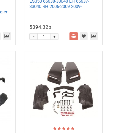
ES350 65638-33040 LH 65637-
33040 RH 2006-2009 2009-
gler
5094.32р.
-
+