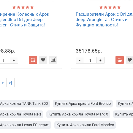
ирение Колесных Арок
Расширители Арок с Drl дл
ler Jk с Drl для Jeep
Jeep Wrangler Jl: Стиль и
ler - Стиль и Защита!
Функциональность!
8.88р.
35178.65р.
-
+
+
>
>|
 Арка крыла TANK Tank 300
Купить Арка крыла Ford Bronco
Купить 
Арка крыла Toyota Reiz
Купить Арка крыла Toyota Mark X
Купить Ар
Арка крыла Lexus ES-серия
Купить Арка крыла Ford Mondeo