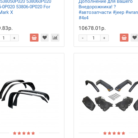
r 538050P020 538060P020
Дополнение для Вашего
-0P020 53806-0P020 For
Внедорожника! ?
Mark X
#автозапчасти #jeep #wran
#4x4
.83р.
10678.01р.
-
+
+