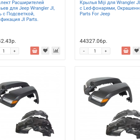
лект Расширителей
Крылья Miji для Wrangler Jl
ев для Jeep Wrangler Jl,
с Led-фонарями, Окрашенн
ь с Подсветкой,
Parts For Jeep
фикация Jl Parts.
2.43р.
44327.06р.
-
+
+