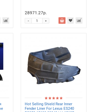
28971.27р.
-
+
я
Hot Selling Shield Rear Inner
ое
Fender Liner For Lexus ES240