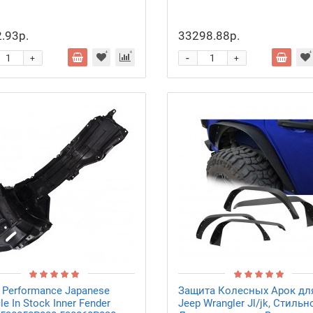
.93р.
33298.88р.
-
+
+
 Performance Japanese
Защита Колесных Арок дл
le In Stock Inner Fender
Jeep Wrangler Jl/jk, Стильн