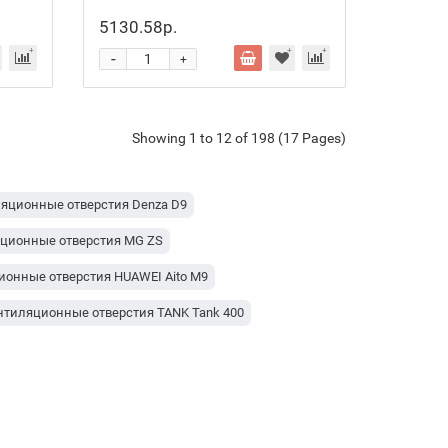
5130.58р.
-
+
Showing 1 to 12 of 198 (17 Pages)
яционные отверстия Denza D9
яционные отверстия MG ZS
ионные отверстия HUAWEI Aito M9
нтиляционные отверстия TANK Tank 400
вентиляционные отверстия Toyota Raize
нтиляционные отверстия Toyota BZ4X
е вентиляционные отверстия Toyota Yaris