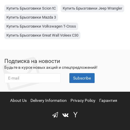
Купить Брызговики Scion tC
Купить Брызговики Jeep Wrangler
Купить Брызговики Mazda 3
Купить Брызговики Volkswagen T-Cross
Купить Брызговики Great Wall Voleex C30
Купить Брызговики Volkswagen T-Roc
Купить Брызговики Toyota Land Cruiser Prado
Подписка на новости
Купить Брызговики Toyota Corolla
Будьте в курсе новых акций и спецпредложений!
Купить Брызговики Toyota Camry
Subscribe
Купить Брызговики Subaru Forester
Купить Брызговики Mitsubishi Outlander
Купить Брызговики Mazda Axela
Купить Брызговики Ford Kuga
About Us
Delivery Information
Privacy Policy
Гарантия
Купить Брызговики Ford Escape
Купить Брызговики Chevrolet Equinox
Купить Брызговики BMW X5
Купить Брызговики Toyota Venza