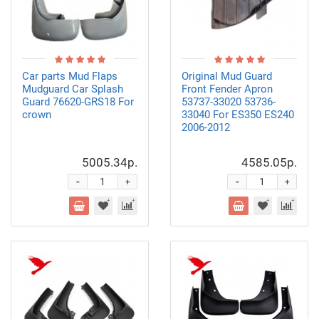
Car parts Mud Flaps
Original Mud Guard
Mudguard Car Splash
Front Fender Apron
Guard 76620-GRS18 For
53737-33020 53736-
crown
33040 For ES350 ES240
2006-2012
5005.34р.
4585.05р.
-
-
+
+