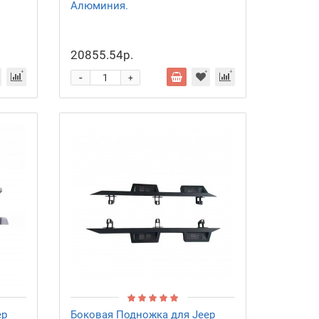
Алюминия.
20855.54р.
-
+
ep
Боковая Подножка для Jeep