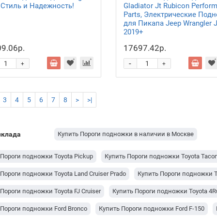
 Стиль и Надежность!
Gladiator Jt Rubicon Perfor
Parts, Электрические Под
для Пикапа Jeep Wrangler J
2019+
9.06р.
17697.42р.
-
+
+
3
4
5
6
7
8
>
>|
склада
Купить Пороги подножки в наличии в Москве
Пороги подножки Toyota Pickup
Купить Пороги подножки Toyota Taco
Пороги подножки Toyota Land Cruiser Prado
Купить Пороги подножки To
Пороги подножки Toyota FJ Cruiser
Купить Пороги подножки Toyota 4R
 Пороги подножки Ford Bronco
Купить Пороги подножки Ford F-150