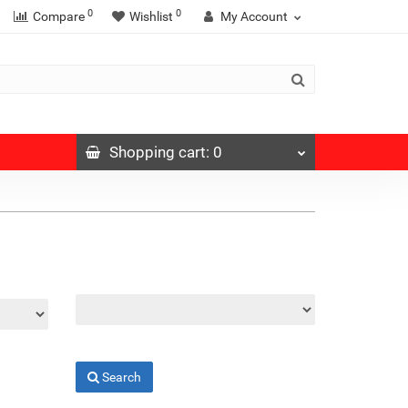
0
0
Compare
Wishlist
My Account
Shopping
cart
: 0
Search