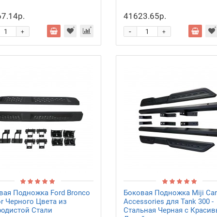
7.14р.
41623.65р.
-
+
+
вая Подножка Ford Bronco
Боковая Подножка Miji Car
or Черного Цвета из
Accessories для Tank 300 -
родистой Стали
Стальная Черная с Краси