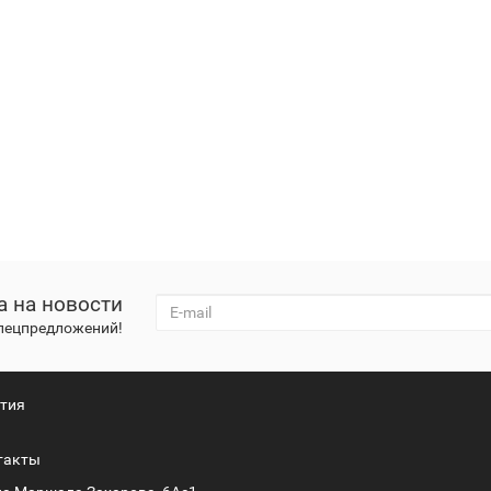
 Пороги подножки Dodge RAM
Купить Пороги подножки TANK Tank 300
 Пороги подножки Jeep Wrangler
Купить Пороги подножки Jeep Gladiat
 Пороги подножки Универсальное Универсальное
Купить Пороги подн
Пороги подножки Toyota Hilux
а на новости
спецпредложений!
тия
такты