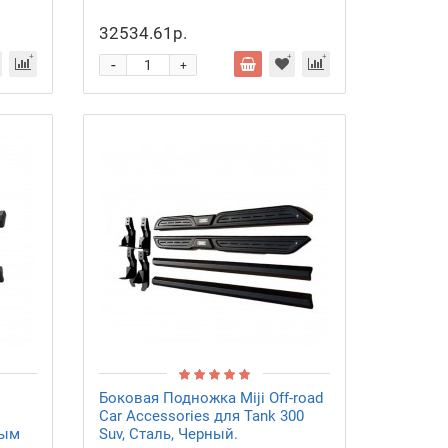
32534.61р.
-
+
Боковая Подножка Miji Off-road
Car Accessories для Tank 300
вым
Suv, Сталь, Черный.