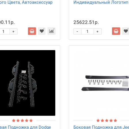
ого Цвета, Автоаксессуар
Индивидуальный Логотип
0.11р.
25622.51р.
-
+
+
вая Подножка для Dodge
Боковая Подножка для Je