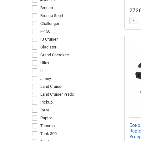
Москве
Bronco
Купить Пороги подножки
2726
Универсальное Универсальное
Bronco Sport
-
Купить Пороги подножки Toyota
Challenger
Tundra
F-150
Купить Пороги подножки Toyota Hilux
FJ Cruiser
Gladiator
Grand Cherokee
Hilux
II
Jimny
Land Cruiser
Land Cruiser Prado
Pickup
RAM
Raptor
Боко
Tacoma
Rapt
Tank 300
Угле