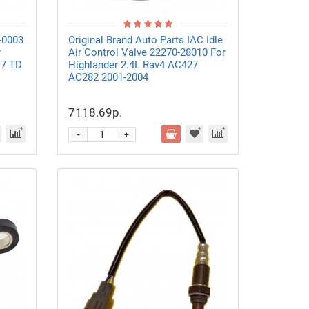
-0003
Original Brand Auto Parts IAC Idle
r
Air Control Valve 22270-28010 For
1.7 TD
Highlander 2.4L Rav4 AC427
AC282 2001-2004
7118.69р.
-
+