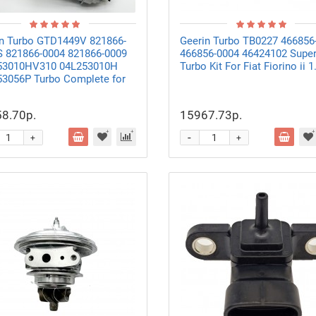
n Turbo GTD1449V 821866-
Geerin Turbo TB0227 466856
 821866-0004 821866-0009
466856-0004 46424102 Supe
53010HV310 04L253010H
Turbo Kit For Fiat Fiorino ii 
3056P Turbo Complete for
8.70р.
15967.73р.
-
+
+