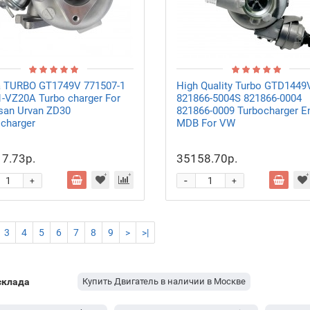
a TURBO GT1749V 771507-1
High Quality Turbo GTD1449
-VZ20A Turbo charger For
821866-5004S 821866-0004
san Urvan ZD30
821866-0009 Turbocharger E
charger
MDB For VW
7.73р.
35158.70р.
-
+
+
3
4
5
6
7
8
9
>
>|
склада
Купить Двигатель в наличии в Москве