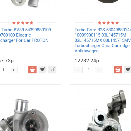
a Turbo BV39 54399880109
Turbo Core R2S 5304988014
700109 Electric
10009930115 03L145715M
ocharger For Car PROTON
03L145715MX 03L145715MV
Turbocharger Chra Cartridge
Volkswagen
7.73р.
12232.24р.
-
+
+