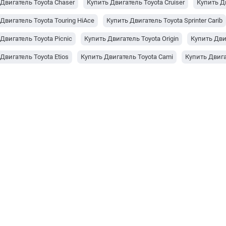
Двигатель Toyota Chaser
Купить Двигатель Toyota Cruiser
Купить Дв
Двигатель Toyota Touring HiAce
Купить Двигатель Toyota Sprinter Carib
Двигатель Toyota Picnic
Купить Двигатель Toyota Origin
Купить Дви
Двигатель Toyota Etios
Купить Двигатель Toyota Cami
Купить Двига
 Двигатель SsangYong Actyon
Купить Двигатель SEAT Cordoba
Купит
Двигатель Pontiac GTO
Купить Двигатель Peugeot 807
Купить Двига
 Двигатель Opel Omega B
Купить Двигатель Nissan 200SX
Купить Дв
Двигатель Nissan Cabstar
Купить Двигатель Nissan Qashqai+2
Купи
Двигатель Nissan Avenir
Купить Двигатель Nissan Elgrand
Купить Дв
Двигатель Mitsubishi 3000 GT
Купить Двигатель Mitsubishi Space Star
Двигатель Kia Pregio
Купить Двигатель JAC Ruifeng
Купить Двигате
Двигатель Isuzu Nqr
Купить Двигатель Isuzu Npr
Купить Двигатель 
Двигатель Isuzu Galaxy AS11
Купить Двигатель Isuzu Trooper
Купит