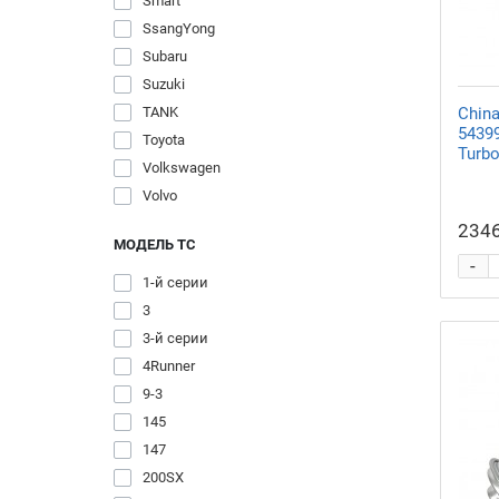
Smart
SsangYong
Subaru
Suzuki
TANK
Chin
54399
Toyota
Turb
Volkswagen
Volvo
2346
МОДЕЛЬ ТС
-
1-й серии
3
3-й серии
4Runner
9-3
145
147
200SX