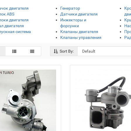
ачок двигателя
Генератор
Кр
лок ABS
Датчики двигателя
дви
локи двигателя
Инжекторы и
Кр
ал двигателя
форсунки
На
пускная система
Клапаны двигателя
Про
Клапаны управления
Ра
Sort By: