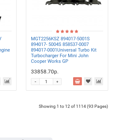
V
MGT2256KSZ 894017-5001S
894017- 5004S 858537-0007
ngine
894017-0001Universal Turbo Kit
Turbocharger For Mini John
Cooper Works GP
33858.70р.
-
+
Showing 1 to 12 of 1114 (93 Pages)