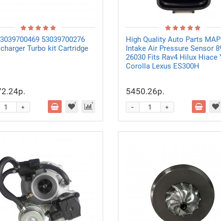
53039700469 53039700276
High Quality Auto Parts MAP
charger Turbo kit Cartridge
Intake Air Pressure Sensor 8
26030 Fits Rav4 Hilux Hiace 
Corolla Lexus ES300H
2.24р.
5450.26р.
-
+
+