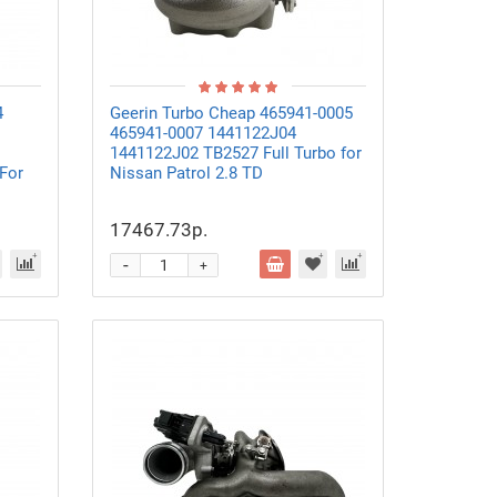
4
Geerin Turbo Cheap 465941-0005
465941-0007 1441122J04
1441122J02 TB2527 Full Turbo for
 For
Nissan Patrol 2.8 TD
17467.73р.
-
+