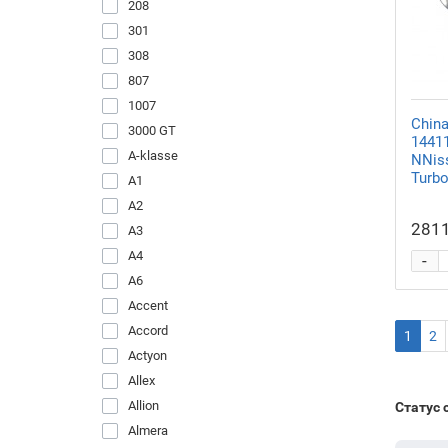
208
301
308
807
1007
Chin
3000 GT
14411
A-klasse
NNis
Turbo
A1
A2
2811
A3
A4
-
A6
Accent
Accord
1
2
Actyon
Allex
Allion
Статус 
Almera