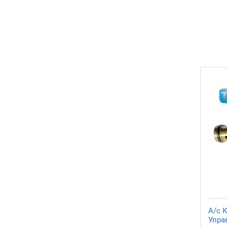
A/c 
Упра