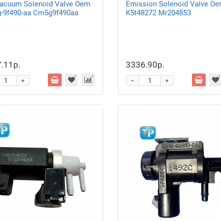
Vacuum Solenoid Valve Oem
Emission Solenoid Valve O
-9f490-aa Cm5g9f490aa
K5t48272 Mr204853
.11р.
3336.90р.
-
+
+