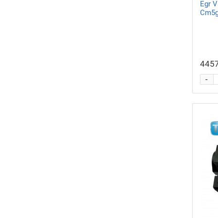
Egr 
Cm5g
4457
-