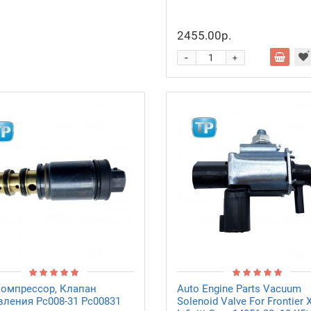
2455.00р.
-
+
Компрессор, Клапан
Auto Engine Parts Vacuum
вления Pc008-31 Pc00831
Solenoid Valve For Frontier X