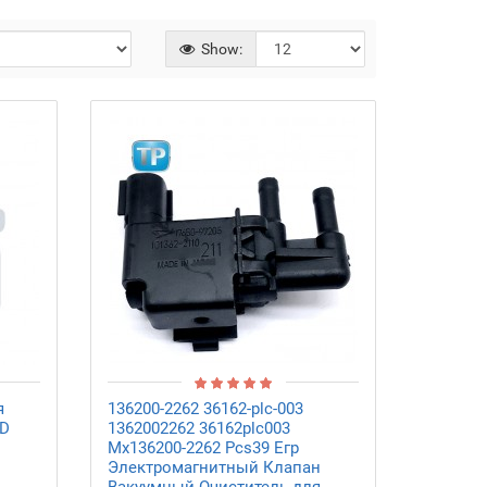
Show:
я
136200-2262 36162-plc-003
MD
1362002262 36162plc003
Mx136200-2262 Pcs39 Егр
Электромагнитный Клапан