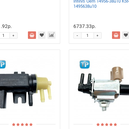
Infiniti Oem 14956-38u10 K5
1495638u10
.92р.
6737.33р.
-
+
+