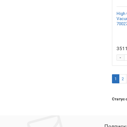
High 
Vacu
7002
3511
-
1
2
Статус 
Подписк