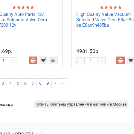
Quality Auto Parts 12v
High Quality Value Vacuum
um Solenoid Valve Oem
Solenoid Valve Oem E8ae-9h
7200 12v
ba E8ae9h465ba
.69р.
4981.50р.
-
+
+
3
4
5
6
7
8
9
>
>|
склада
Купить Клапаны управления в наличии в Москве
а на новости