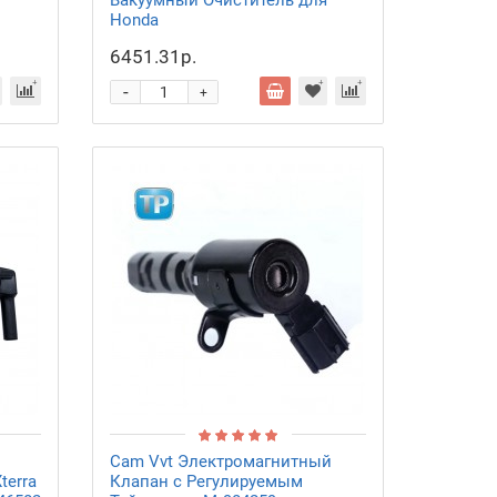
Вакуумный Очиститель для
Honda
6451.31р.
-
+
Cam Vvt Электромагнитный
terra
Клапан с Регулируемым