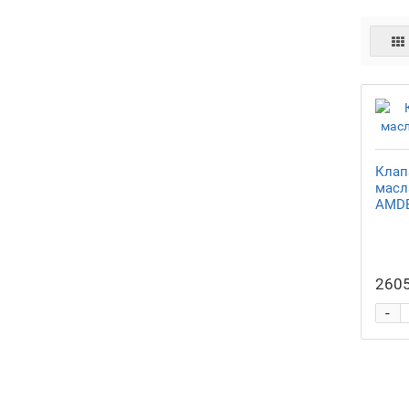
Клап
масл
AMDE
2605
-