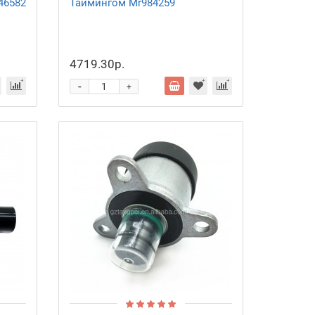
t46582
Таймингом Mr984259
4719.30р.
-
+