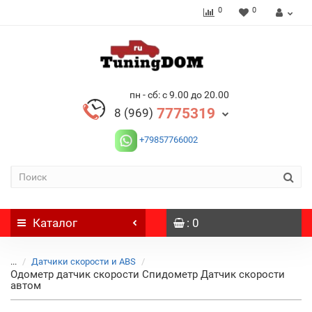
0
0
пн - сб: с 9.00 до 20.00
7775319
8 (969)
+79857766002
Каталог
: 0
...
Датчики скорости и ABS
Одометр датчик скорости Спидометр Датчик скорости
автом