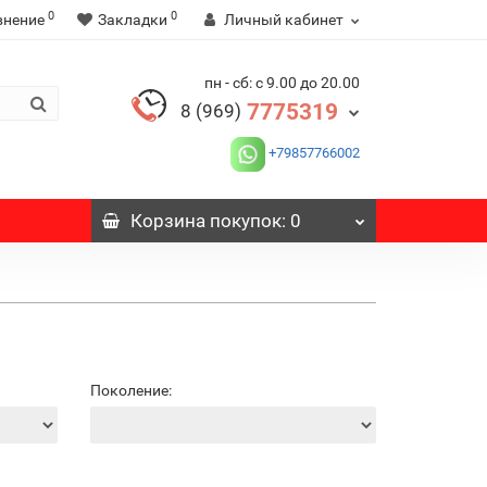
0
0
внение
Закладки
Личный кабинет
пн - сб: с 9.00 до 20.00
7775319
8 (969)
+79857766002
Корзина
покупок
: 0
Поколение: