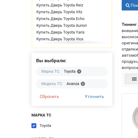
Купить Дверь Toyota Reiz
Пои
Купить Дверь Toyota Vitz
Купить Дверь Toyota Echo
Тюнинг 
Купить Дверь Toyota Aurion
внешний
Купить Дверь Toyota Yaris
высокок
Купить Дверь Toyota Vios
оригина
Купить Дверь Toyota Tundra
отделки
Купить Дверь Toyota Tacoma
автомо
Купить Дверь Toyota RAV 4
Вы выбрали:
продукц
Купить Дверь Toyota Prius
вопроса
Марка ТС:
Toyota
Купить Дверь Toyota Land Cruiser
Prado
Модель ТС:
Avanza
Купить Дверь Toyota Land Cruiser
Купить Дверь Toyota Highlander
Сбросить
Уточнить
Купить Дверь Toyota HiAce
Купить Дверь Toyota Fortuner
Купить Дверь Toyota Crown
МАРКА ТС
Купить Дверь Toyota Corolla
Toyota
Купить Дверь Toyota Camry
Купить Дверь Toyota Avanza