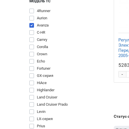
МОДЕЛЬ ТС
Купить Дверь Toyota 4Runner
Купить Дверь Lexus RX-серия
4Runner
Купить Дверь Lexus NX-серия
Aurion
Купить Дверь Lexus LX-серия
Avanza
Купить Дверь Lexus GX-серия
C-HR
Купить Дверь Lexus GS-серия
Купить Дверь Lexus ES-серия
Camry
Регу
Элек
Купить Дверь Chevrolet Spark
Corolla
Пере
Crown
2005-
Echo
5283
Fortuner
-
GX-серия
HiAce
Highlander
Land Cruiser
Land Cruiser Prado
Levin
Статус 
LX-серия
Prius