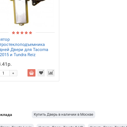
лятор
тростеклоподъемника
дней Двери для Tacoma
2015 и Tundra Reiz
.41р.
+
склада
Купить Дверь в наличии в Москве