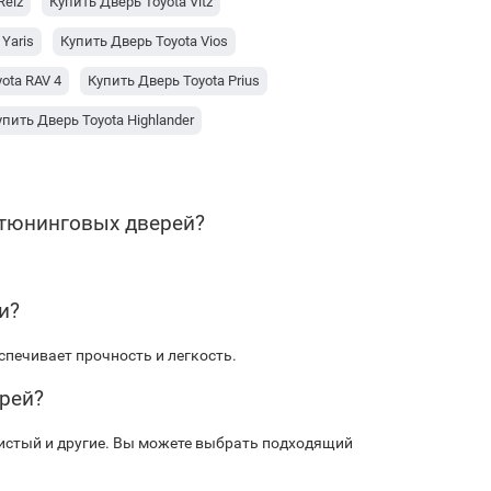
Reiz
Купить Дверь Toyota Vitz
Yaris
Купить Дверь Toyota Vios
ota RAV 4
Купить Дверь Toyota Prius
упить Дверь Toyota Highlander
ota Crown
Купить Дверь Toyota Corolla
oyota 4Runner
Купить Дверь Lexus RX-серия
и тюнинговых дверей?
 Lexus GX-серия
Купить Дверь Lexus GS-серия
и?
печивает прочность и легкость.
ерей?
ристый и другие. Вы можете выбрать подходящий