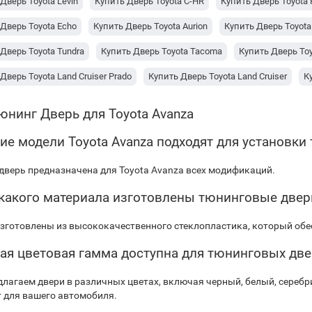
Дверь Toyota Levin
Купить Дверь Toyota C-HR
Купить Дверь Toyota 
Дверь Toyota Echo
Купить Дверь Toyota Aurion
Купить Дверь Toyota 
Дверь Toyota Tundra
Купить Дверь Toyota Tacoma
Купить Дверь Toy
Дверь Toyota Land Cruiser Prado
Купить Дверь Toyota Land Cruiser
К
Дверь Toyota HiAce
Купить Дверь Toyota Fortuner
Купить Дверь Toy
юнинг Дверь для Toyota Avanza
Дверь Toyota Camry
Купить Дверь Toyota Avanza
Купить Дверь T
кие модели Toyota Avanza подходят для установк
 Дверь Lexus NX-серия
Купить Дверь Lexus LX-серия
Купить Дверь
дверь предназначена для Toyota Avanza всех модификаций.
Дверь Lexus ES-серия
Купить Дверь Chevrolet Spark
 какого материала изготовлены тюнинговые двер
зготовлены из высококачественного стеклопластика, который обес
кая цветовая гамма доступна для тюнинговых дв
лагаем двери в различных цветах, включая черный, белый, сереб
 для вашего автомобиля.