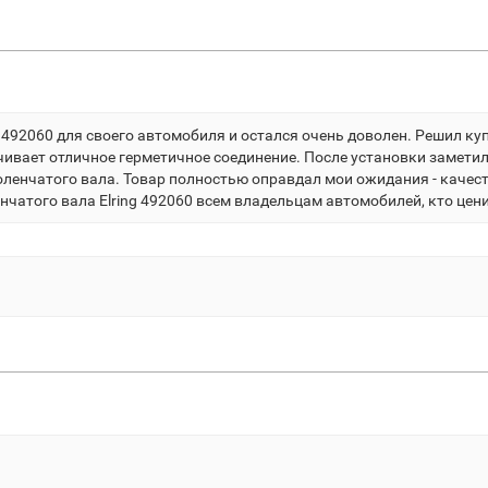
 492060 для своего автомобиля и остался очень доволен. Решил купи
чивает отличное герметичное соединение. После установки замети
оленчатого вала. Товар полностью оправдал мои ожидания - качест
чатого вала Elring 492060 всем владельцам автомобилей, кто цени