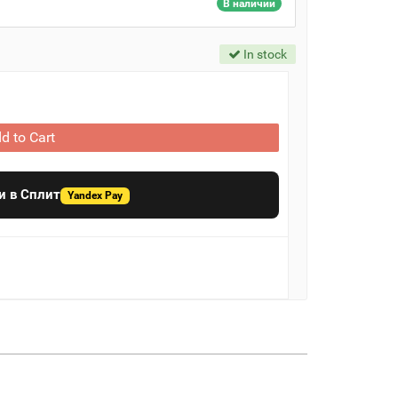
В наличии
In stock
d to Cart
и в Сплит
Yandex Pay