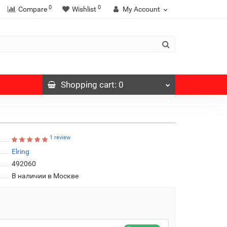
0
0
Compare
Wishlist
My Account
Shopping
cart
: 0
1 review
Elring
492060
В наличии в Москве