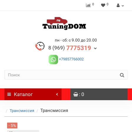
0
0
пн - сб: с 9.00 до 20.00
7775319
8 (969)
+79857766002
Каталог
: 0
Трансмиссия
Трансмиссия
- 5%