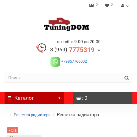
0
0
пн - сб: с 9.00 до 20.00
7775319
8 (969)
+79857766002
Каталог
: 0
Решетка радиатора
...
Решетка радиатора
- 5%