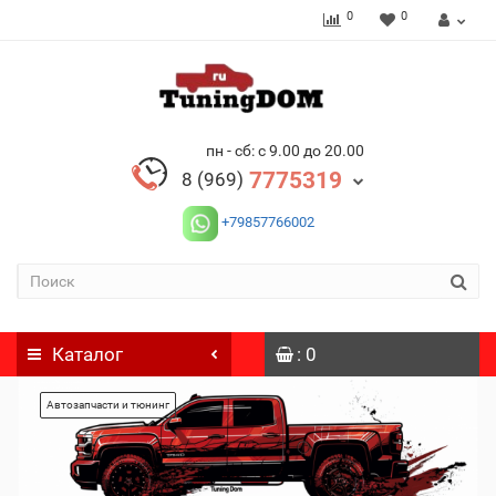
0
0
пн - сб: с 9.00 до 20.00
7775319
8 (969)
+79857766002
Каталог
: 0
Автозапчасти и тюнинг