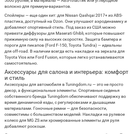
5000 рублей, а материалы — ABS-пластик или углеродное
волокно для премиум-вариантов.
Спойлеры — еще один хит: для Nissan Qashqai 2017+ из ABS-
пластика, доступный на Ozon. Они улучшают аэродинамику и
добавляют спортивный стиль. Под заказ из США можно
привезти диффузоры для Maserati Ghibli, которые повышают
прижимную силу на высоких скоростях. Защита бампера и
пороги для пикапов (Ford F-150, Toyota Tundra) — идеальны
для off-road. В наличии всегда есть накладки на зеркала для
Toyota Vios или Ford Fusion, которые легко устанавливаются
самостоятельно.
Аксессуары для салона и интерьера: комфорт
и стиль
Аксессуары для автомобиля в Tuningdom.ru — это не просто
декор, а функциональные элементы. Спортивные сиденья
собственного бренда Tuningdom обеспечивают поддержку во
время динамичной езды, с регулировками и дышащими
материалами. Гоночные ремни — для безопасности,
совместимы с большинством моделей. Накладки на рулевое
колесо для MG ZS или хромированные элементы для руля
добавляют роскоши.